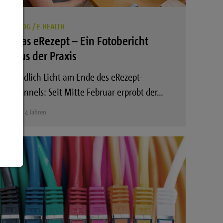
BLOG
/
E-HEALTH
Das eRezept – Ein Fotobericht
aus der Praxis
Endlich Licht am Ende des eRezept-
Tunnels: Seit Mitte Februar erprobt der…
Vor 4 Jahren