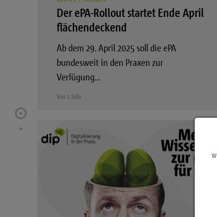
Der ePA-Rollout startet Ende April
flächendeckend
Ab dem 29. April 2025 soll die ePA
bundesweit in den Praxen zur
Verfügung…
Vor 1 Jahr
Wi