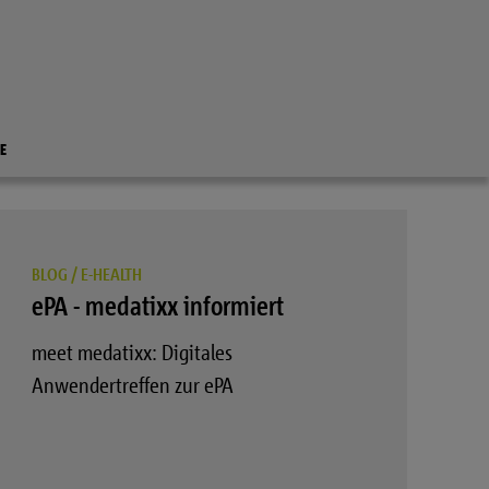
E
BLOG
/
E-HEALTH
ePA - medatixx informiert
meet medatixx: Digitales
Anwendertreffen zur ePA