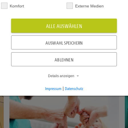
Komfort
Externe Medien
BLOG
/
E-HEALTH
Die ePA kommt
ALLE AUSWÄHLEN
Ab dem 15. Januar 2025 stellen die
AUSWAHL SPEICHERN
gesetzlichen Krankenkassen ihren…
ABLEHNEN
Vor 2 Jahren
Details anzeigen
Impressum
|
Datenschutz