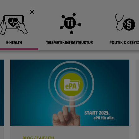
E-HEALTH
TELEMATIKINFRASTRUKTUR
POLITIK & GESETZ
BLOG
/
E-HEALTH