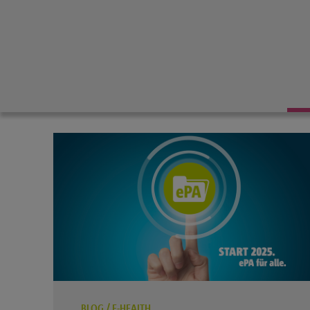
BLOG
/
E-HEALTH