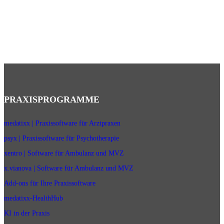
PRAXISPROGRAMME
medatixx | Praxissoftware für Arztpraxen
psyx | Praxissoftware für Psychotherapie
xentro | Software für Ambulanz und MVZ
x.vianova | Software für Ambulanz und MVZ
Add-ons für Ihre Praxissoftware
medatixx-HealthHub
KI in der Praxis