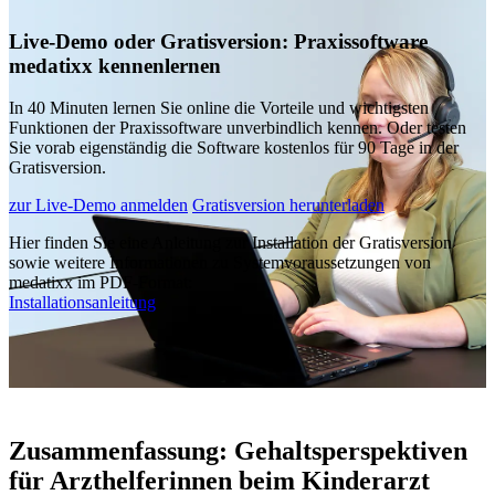
Live-Demo oder Gratisversion: Praxissoftware
medatixx kennenlernen
In 40 Minuten lernen Sie online die Vorteile und wichtigsten
Funktionen der Praxissoftware unverbindlich kennen. Oder testen
Sie vorab eigenständig die Software kostenlos für 90 Tage in der
Gratisversion.
zur Live-Demo anmelden
Gratisversion herunterladen
Hier finden Sie eine Anleitung zur Installation der Gratisversion
sowie weitere Informationen zu Systemvoraussetzungen von
medatixx im PDF-Format:
Installationsanleitung
Zusammenfassung: Gehaltsperspektiven
für Arzthelferinnen beim Kinderarzt