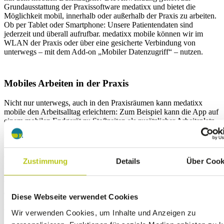
Grundausstattung der Praxissoftware medatixx und bietet die
Möglichkeit mobil, innerhalb oder außerhalb der Praxis zu arbeiten.
Ob per Tablet oder Smartphone: Unsere Patientendaten sind
jederzeit und überall aufrufbar. medatixx mobile können wir im
WLAN der Praxis oder über eine gesicherte Verbindung von
unterwegs – mit dem Add-on „Mobiler Datenzugriff“ – nutzen.
Mobiles Arbeiten in der Praxis
Nicht nur unterwegs, auch in den Praxisräumen kann medatixx
mobile den Arbeitsalltag erleichtern: Zum Beispiel kann die App auf
einem mobilen Endgerät zu Stoßzeiten als zusätzlicher Arbeitsplatz
fungieren. So wird ihre Anmeldung entlastet und die Patientinnen
und Patienten müssen nicht lange warten. Die Medizinische
Fachangestellte kann den Einlese-Status der elektronischen
Gesundheitskarte überprüfen, die Karte bei Bedarf einlesen und den
Zustimmung
Details
Über Cook
Patienten direkt in das virtuelle Wartezimmer setzen. Während einer
Laboruntersuchung besteht die Möglichkeit, die gemessenen
Vitalparameter direkt in der App einzutragen – damit entfällt der
doppelte Dokumentationsaufwand. Ein eventuell notwendiger
Diese Webseite verwendet Cookies
Folgetermin kann über den Terminkalender in der App erstellt
werden.
Wir verwenden Cookies, um Inhalte und Anzeigen zu