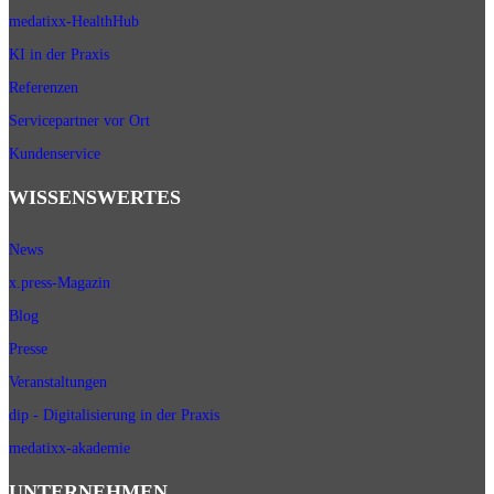
medatixx-HealthHub
KI in der Praxis
Referenzen
Servicepartner vor Ort
Kundenservice
WISSENSWERTES
News
x.press-Magazin
Blog
Presse
Veranstaltungen
dip - Digitalisierung in der Praxis
medatixx-akademie
UNTERNEHMEN