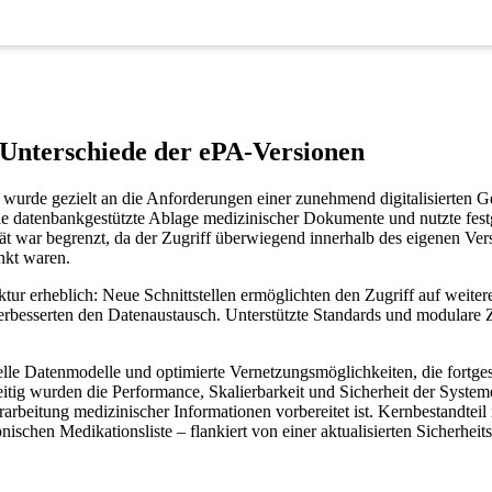
 Unterschiede der ePA-Versionen
e wurde gezielt an die Anforderungen einer zunehmend digitalisierten 
r die datenbankgestützte Ablage medizinischer Dokumente und nutzte fes
tät war begrenzt, da der Zugriff überwiegend innerhalb des eigenen Ver
nkt waren.
ektur erheblich: Neue Schnittstellen ermöglichten den Zugriff auf weit
erbesserten den Datenaustausch. Unterstützte Standards und modulare 
uelle Datenmodelle und optimierte Vernetzungsmöglichkeiten, die fortge
ig wurden die Performance, Skalierbarkeit und Sicherheit der Systeme v
erarbeitung medizinischer Informationen vorbereitet ist. Kernbestandteil
nischen Medikationsliste – flankiert von einer aktualisierten Sicherheits