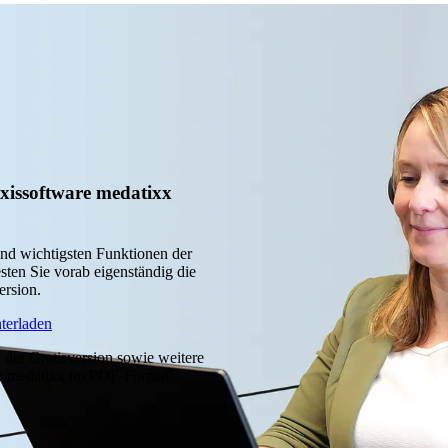
xissoftware medatixx
und wichtigsten Funktionen der
sten Sie vorab eigenständig die
ersion.
nterladen
n der Gratisversion sowie weitere
n medatixx im PDF-Format: