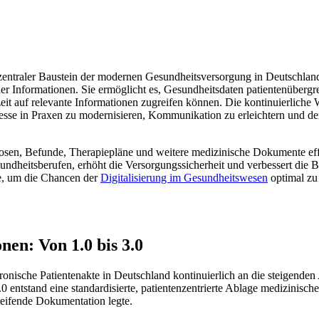
 zentraler Baustein der modernen Gesundheitsversorgung in Deutschland 
er Informationen. Sie ermöglicht es, Gesundheitsdaten patientenübergre
eit auf relevante Informationen zugreifen können. Die kontinuierliche
rozesse in Praxen zu modernisieren, Kommunikation zu erleichtern und
osen, Befunde, Therapiepläne und weitere medizinische Dokumente effiz
dheitsberufen, erhöht die Versorgungssicherheit und verbessert die B
ge, um die Chancen der
Digitalisierung im Gesundheitswesen
optimal zu 
en: Von 1.0 bis 3.0
ronische Patientenakte in Deutschland kontinuierlich an die steigenden
 entstand eine standardisierte, patientenzentrierte Ablage medizinisch
reifende Dokumentation legte.