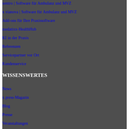
xentro | Software für Ambulanz und MVZ
x.vianova | Software für Ambulanz und MVZ
Add-ons für Ihre Praxissoftware
medatixx-HealthHub
KI in der Praxis
Referenzen
Servicepartner vor Ort
Kundenservice
WISSENSWERTES
News
x.press-Magazin
Blog
Presse
Veranstaltungen