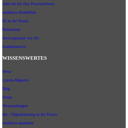
Add-ons für Ihre Praxissoftware
medatixx-HealthHub
KI in der Praxis
Referenzen
Servicepartner vor Ort
Kundenservice
WISSENSWERTES
News
x.press-Magazin
Blog
Presse
Veranstaltungen
dip - Digitalisierung in der Praxis
medatixx-akademie