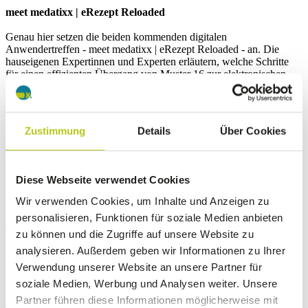
meet medatixx | eRezept Reloaded
Genau hier setzen die beiden kommenden digitalen
Anwendertreffen - meet medatixx | eRezept Reloaded - an. Die
hauseigenen Expertinnen und Experten erläutern, welche Schritte
für einen effizienten Übergang von Muster 16 zur elektronischen
Verordnung notwendig sind. Mittels Chat können die
Teilnehmerinnen und Teilnehmer in den Dialog mit medatixx treten.
Die Praxissoftwarelösungen von medatixx verfügen bereits seit
Februar 2022 über die eRezept-Funktionalität. So können
Zustimmung
Details
Über Cookies
Anwenderinnen und Anwender ihre Erfahrungen teilen.
Die digitalen Anwendertreffen finden statt am:
Diese Webseite verwendet Cookies
Mittwoch, 18. Oktober 2023, 14:00 bis 15:00 Uhr
Freitag, 27. Oktober 2023, 14:00 bis 15:00 Uhr
Wir verwenden Cookies, um Inhalte und Anzeigen zu
personalisieren, Funktionen für soziale Medien anbieten
Alle Informationen finden Interessierte auf
meet.medatixx.de
. Die
Teilnahmelinks werden dort rechtzeitig veröffentlicht. Es handelt
zu können und die Zugriffe auf unsere Website zu
sich um eine kostenfreie Online-Veranstaltung. Eine gesonderte
analysieren. Außerdem geben wir Informationen zu Ihrer
Anmeldung ist nicht notwendig.
Verwendung unserer Website an unsere Partner für
Alles Grundlegende zum eRezept auf dip
soziale Medien, Werbung und Analysen weiter. Unsere
Partner führen diese Informationen möglicherweise mit
dip.medatixx.de
beantwortet grundlegende Fragen zum eRezept.