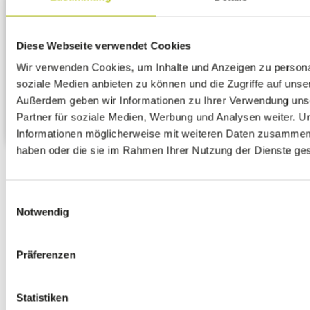
Diese Webseite verwendet Cookies
Tipp:
Wir verwenden Cookies, um Inhalte und Anzeigen zu personal
Die Fehlerliste lässt sich auch erzeugen, wenn andere
soziale Medien anbieten zu können und die Zugriffe auf unse
Stationen aktiv sind. Starten Sie wie gewohnt die
Außerdem geben wir Informationen zu Ihrer Verwendung uns
Probeabrechnung mit
<F2 Start>
. Bei Meldung wählen
Sie “Nur Fehlerliste erzeugen” so kann an den anderen
Partner für soziale Medien, Werbung und Analysen weiter. U
Stationen weitergearbeitet werden.
Informationen möglicherweise mit weiteren Daten zusammen, d
haben oder die sie im Rahmen Ihrer Nutzung der Dienste g
Einwilligungsauswahl
zurück zur Übersicht
Notwendig
Präferenzen
Statistiken