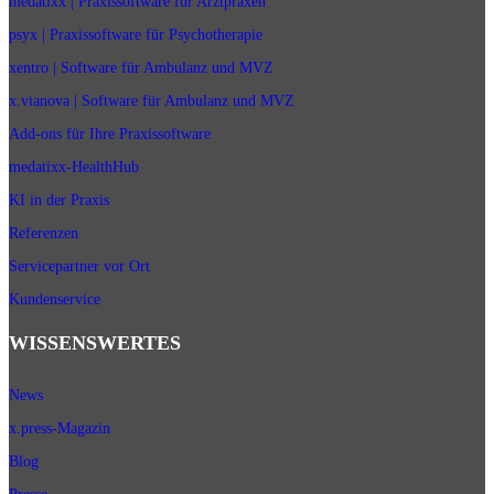
medatixx | Praxissoftware für Arztpraxen
psyx | Praxissoftware für Psychotherapie
xentro | Software für Ambulanz und MVZ
x.vianova | Software für Ambulanz und MVZ
Add-ons für Ihre Praxissoftware
medatixx-HealthHub
KI in der Praxis
Referenzen
Servicepartner vor Ort
Kundenservice
WISSENSWERTES
News
x.press-Magazin
Blog