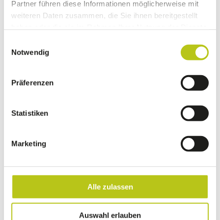
Partner führen diese Informationen möglicherweise mit
weiteren Daten zusammen, die Sie ihnen bereitgestellt
haben oder die sie im Rahmen Ihrer Nutzung der Dienste
gesammelt haben.
Einwilligungsauswahl
Notwendig
PDF
Präferenzen
x.press-Ausgabe 24.4
Statistiken
PDF Downloaden
Marketing
zurück zur Übersicht
Alle zulassen
Auswahl erlauben