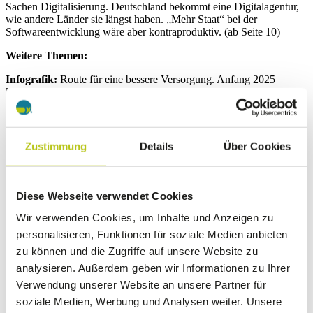
Sachen Digitalisierung. Deutschland bekommt eine Digitalagentur,
wie andere Länder sie längst haben. „Mehr Staat“ bei der
Softwareentwicklung wäre aber kontraproduktiv. (ab Seite 10)
Weitere Themen:
Infografik:
Route für eine bessere Versorgung. Anfang 2025
kommt die „ePA“. Die Funktionalitäten der ePA gelangen in
mehreren Ausbaustufen schrittweise in die Praxen. Das
Bundesgesundheitsministerium hat einen genauen Fahrplan für die
ePA bis 2026 erstellt. (ab Seite 16)
Zustimmung
Details
Über Cookies
Im Porträt:
Dr. Alexandra Widmer arbeitet nicht nur als Ärztin,
sondern betreibt ein Portal, auf dem sie mit Podcasts und Videocasts
digitale Werkzeuge für Medizinerinnen und Mediziner vorstellt
sowie bei der DiGA-Entwicklung berät. (Seite 18)
Diese Webseite verwendet Cookies
Mehr Effizienz wagen: Noch immer erweist sich die
Arztpraxislandschaft in Bezug auf ihren Digitalisierungsgrad als
Wir verwenden Cookies, um Inhalte und Anzeigen zu
sehr heterogen. Dabei hat die Implementierung digitaler Lösungen
personalisieren, Funktionen für soziale Medien anbieten
das Potenzial, sowohl den Arbeitsalltag des medizinischen Personals
zu können und die Zugriffe auf unsere Website zu
zu erleichtern als auch den Service für die Patientinnen und
Patienten erheblich zu verbessern. (ab Seite 20)
analysieren. Außerdem geben wir Informationen zu Ihrer
Verwendung unserer Website an unsere Partner für
Kolumne:
Dr. Doxx analysiert, wie sich Karl Lauterbach eine
soziale Medien, Werbung und Analysen weiter. Unsere
Zukunft mit KI in der Praxis vorstellen könnte. (Seite 26)