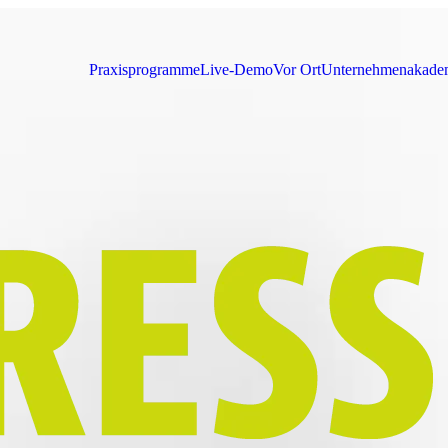
Praxisprogramme
Live-Demo
Vor Ort
Unternehmen
akade