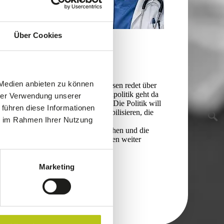
Über Cookies
X.PRESS
02.07.26
Praxisupdate frei Haus
 Medien anbieten zu können
Das deutsche Gesundheitswesen redet über
Kostendämpfung. Die Digitalpolitik geht da
hrer Verwendung unserer
ein wenig unter. Zu Unrecht: Die Politik will
 führen diese Informationen
die Telematikinfrastruktur stabilisieren, die
ie im Rahmen Ihrer Nutzung
ePA zu einer wichtigen
Versorgungsdrehscheibe machen und die
Nutzung von Gesundheitsdaten weiter
forcieren. Ein Überblick.
Marketing