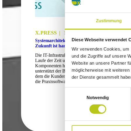
Zustimmung
X.PRESS
14.07.26
Diese Webseite verwendet 
Systemarchitektur in der Praxis-IT: Die
Zukunft ist handverlesen
Wir verwenden Cookies, um I
Die IT-Infrastruktur in einer Praxis wächst im
und die Zugriffe auf unsere 
Laufe der Zeit und es kommen ständig neue
Website an unsere Partner fü
Komponenten hinzu. Diese Entwicklung
möglicherweise mit weiteren
unterstützt der Best-of-Breed-Ansatz, bei
dem die Kunden externe Anwendungen an
der Dienste gesammelt habe
die Praxissoftware anbinden können.
Einwilligungsauswahl
Notwendig