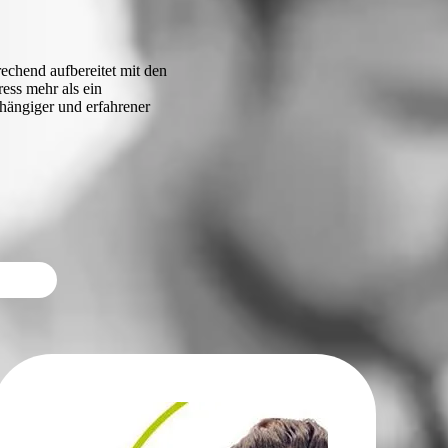
echend aufbereitet mit den
ess mehr als ein
hängiger und erfahrener