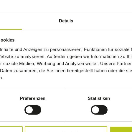
Details
X.PRESS
14.07.26
Cookies
Interview: „Die Praxissoftware wird zum
Orchestrator“
nhalte und Anzeigen zu personalisieren, Funktionen für soziale
Lea Nehm, Abteilungsleiterin Digitale
Website zu analysieren. Außerdem geben wir Informationen zu I
Versorgung und Beratung bei der
r soziale Medien, Werbung und Analysen weiter. Unsere Partner
Kassenärztlichen Vereinigung Westfalen-
 Daten zusammen, die Sie ihnen bereitgestellt haben oder die s
Lippe, beschreibt, warum das klassische
Praxisverwaltungssystem (PVS) seine Rolle
n.
verändert und welche Herausforderungen
sich daraus ergeben.
Präferenzen
Statistiken