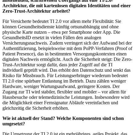
anstehenden, schrittweisen Übergangs auf eine TI-2.0-
Architektur, die mit kartenlosen digitalen Identitäten und einer
Zero-Trust-Architektur arbeitet?
Für Versicherte bedeutet TI 2.0 vor allem mehr Flexibilität: Sie
können Gesundheitsdienste künftig ortsunabhängig und ohne
physische Karte nutzen – etwa per Smartphone oder App. Die
GesundheitsID ersetzt in vielen Fällen den analogen
Versicherungsnachweis. Zudem verringert sich der Aufwand bei der
Authentifizierung, beispielsweise mit dem PoPP-Verfahren (Proof of
Patient Presence), das in bestimmten Versorgungskontexten einen
digitalen Nachweis ermöglicht. Auch die Sicherheit steigt: Die Zero-
Trust-Architektur sorgt dafür, dass jeder Zugriff auf die TI
individuell geprüft wird. Das erhöht den Datenschutz und senkt das
Risiko für Missbrauch. Für Leistungserbringer wiederum bedeutet
TI 2.0 eine spürbare Entlastung im Betrieb. Dazu zählen weniger
Hardware, weniger Wartungsaufwand, geringere Kosten. Der
Zugang zur TI wird stabiler, flexibler und mobiler – vor allem für
Hausbesuche oder telemedizinische Leistungen. Insbesondere wird
die Möglichkeit einer Fernsignatur Abläufe vereinfachen und
gleichzeitig die Sicherheit erhöhen.
Wie ist aktuell der Stand? Welche Komponenten sind schon
umgesetzt?
Die Umsetzung der TI 2.0 ist ein mehrjähriges, agiles Projekt, das