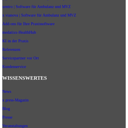
xentro | Software für Ambulanz und MVZ
x.vianova | Software für Ambulanz und MVZ
Add-ons für Ihre Praxissoftware
medatixx-HealthHub
KI in der Praxis
Referenzen
Servicepartner vor Ort
Kundenservice
WISSENSWERTES
News
x.press-Magazin
Blog
Presse
Veranstaltungen