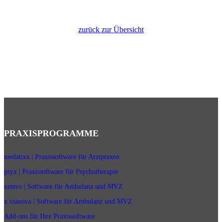
zurück zur Übersicht
PRAXISPROGRAMME
medatixx | Praxissoftware für Arztpraxen
psyx | Praxissoftware für Psychotherapie
xentro | Software für Ambulanz und MVZ
x.vianova | Software für Ambulanz und MVZ
Add-ons für Ihre Praxissoftware