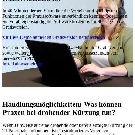
In 40 Minuten lernen Sie online die Vorteile und wichtigsten
Funktionen der Praxissoftware unverbindlich kennen. Oder testen
Sie vorab eigenständig die Software kostenlos für 90 Tage in der
Gratisversion.
zur Live-Demo anmelden
Gratisversion herunterladen
Hier finden Sie eine Anleitung zur Installation der Gratisversion
sowie weitere Informationen zu Systemvoraussetzungen von
medatixx im PDF-Format:
Installationsanleitung
Handlungsmöglichkeiten: Was können
Praxen bei drohender Kürzung tun?
Wenn Hinweise auf eine drohende oder bereits erfolgte Kürzung der
TI-Pauschale auftauchen, ist ein strukturiertes Vorgehen