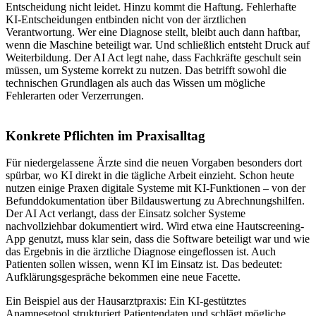
Entscheidung nicht leidet. Hinzu kommt die Haftung. Fehlerhafte
KI-Entscheidungen entbinden nicht von der ärztlichen
Verantwortung. Wer eine Diagnose stellt, bleibt auch dann haftbar,
wenn die Maschine beteiligt war. Und schließlich entsteht Druck auf
Weiterbildung. Der AI Act legt nahe, dass Fachkräfte geschult sein
müssen, um Systeme korrekt zu nutzen. Das betrifft sowohl die
technischen Grundlagen als auch das Wissen um mögliche
Fehlerarten oder Verzerrungen.
Konkrete Pflichten im Praxisalltag
Für niedergelassene Ärzte sind die neuen Vorgaben besonders dort
spürbar, wo KI direkt in die tägliche Arbeit einzieht. Schon heute
nutzen einige Praxen digitale Systeme mit KI-Funktionen – von der
Befunddokumentation über Bildauswertung zu Abrechnungshilfen.
Der AI Act verlangt, dass der Einsatz solcher Systeme
nachvollziehbar dokumentiert wird. Wird etwa eine Hautscreening-
App genutzt, muss klar sein, dass die Software beteiligt war und wie
das Ergebnis in die ärztliche Diagnose eingeflossen ist. Auch
Patienten sollen wissen, wenn KI im Einsatz ist. Das bedeutet:
Aufklärungsgespräche bekommen eine neue Facette.
Ein Beispiel aus der Hausarztpraxis: Ein KI-gestütztes
Anamnesetool strukturiert Patientendaten und schlägt mögliche