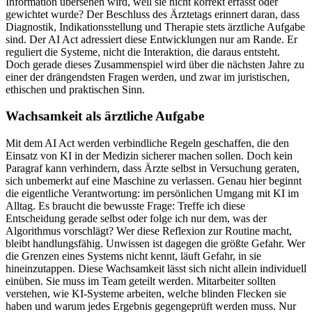
Information übersehen wird, weil sie nicht korrekt erfasst oder
gewichtet wurde? Der Beschluss des Ärztetags erinnert daran, dass
Diagnostik, Indikationsstellung und Therapie stets ärztliche Aufgabe
sind. Der AI Act adressiert diese Entwicklungen nur am Rande. Er
reguliert die Systeme, nicht die Interaktion, die daraus entsteht.
Doch gerade dieses Zusammenspiel wird über die nächsten Jahre zu
einer der drängendsten Fragen werden, und zwar im juristischen,
ethischen und praktischen Sinn.
Wachsamkeit als ärztliche Aufgabe
Mit dem AI Act werden verbindliche Regeln geschaffen, die den
Einsatz von KI in der Medizin sicherer machen sollen. Doch kein
Paragraf kann verhindern, dass Ärzte selbst in Versuchung geraten,
sich unbemerkt auf eine Maschine zu verlassen. Genau hier beginnt
die eigentliche Verantwortung: im persönlichen Umgang mit KI im
Alltag. Es braucht die bewusste Frage: Treffe ich diese
Entscheidung gerade selbst oder folge ich nur dem, was der
Algorithmus vorschlägt? Wer diese Reflexion zur Routine macht,
bleibt handlungsfähig. Unwissen ist dagegen die größte Gefahr. Wer
die Grenzen eines Systems nicht kennt, läuft Gefahr, in sie
hineinzutappen. Diese Wachsamkeit lässt sich nicht allein individuell
einüben. Sie muss im Team geteilt werden. Mitarbeiter sollten
verstehen, wie KI-Systeme arbeiten, welche blinden Flecken sie
haben und warum jedes Ergebnis gegengeprüft werden muss. Nur