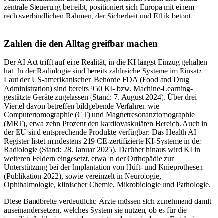
zentrale Steuerung betreibt, positioniert sich Europa mit einem
rechtsverbindlichen Rahmen, der Sicherheit und Ethik betont.
Zahlen die den Alltag greifbar machen
Der AI Act trifft auf eine Realität, in die KI längst Einzug gehalten
hat. In der Radiologie sind bereits zahlreiche Systeme im Einsatz.
Laut der US-amerikanischen Behörde FDA (Food and Drug
Administration) sind bereits 950 KI- bzw. Machine-Learning-
gestützte Geräte zugelassen (Stand: 7. August 2024). Über drei
Viertel davon betreffen bildgebende Verfahren wie
Computertomographie (CT) und Magnetresonanztomographie
(MRT), etwa zehn Prozent den kardiovaskulären Bereich. Auch in
der EU sind entsprechende Produkte verfügbar: Das Health AI
Register listet mindestens 219 CE-zertifizierte KI-Systeme in der
Radiologie (Stand: 28. Januar 2025). Darüber hinaus wird KI in
weiteren Feldern eingesetzt, etwa in der Orthopädie zur
Unterstützung bei der Implantation von Hüft- und Knieprothesen
(Publikation 2022), sowie vereinzelt in Neurologie,
Ophthalmologie, klinischer Chemie, Mikrobiologie und Pathologie.
Diese Bandbreite verdeutlicht: Ärzte müssen sich zunehmend damit
auseinandersetzen, welches System sie nutzen, ob es für die