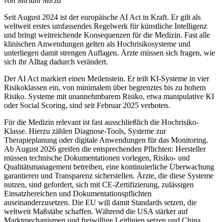
von Miriam Mirza
Seit August 2024 ist der europäische AI Act in Kraft. Er gilt als
weltweit erstes umfassendes Regelwerk für künstliche Intelligenz
und bringt weitreichende Konsequenzen für die Medizin. Fast alle
klinischen Anwendungen gelten als Hochrisikosysteme und
unterliegen damit strengen Auflagen. Ärzte müssen sich fragen, wie
sich ihr Alltag dadurch verändert.
Der AI Act markiert einen Meilenstein. Er teilt KI-Systeme in vier
Risikoklassen ein, von minimalem über begrenztes bis zu hohem
Risiko. Systeme mit unannehmbarem Risiko, etwa manipulative KI
oder ­Social Scoring, sind seit Februar 2025 verboten.
Für die Medizin relevant ist fast ausschließlich die Hochrisiko-
Klasse. Hierzu zählen Diagnose-Tools, Systeme zur
Therapieplanung oder digitale Anwendungen für das Monitoring.
Ab August 2026 greifen die entsprechenden Pflichten: Hersteller
müssen technische Dokumentationen vorlegen, Risiko- und
Qualitätsmanagement betreiben, eine kontinuierliche Überwachung
garantieren und Transparenz sicherstellen. Ärzte, die diese Systeme
nutzen, sind gefordert, sich mit CE-Zertifizierung, zulässigen
Einsatzbereichen und Dokumentationspflichten
auseinanderzusetzen. Die EU will damit Standards setzen, die
weltweit Maßstäbe schaffen. Während die USA stärker auf
Marktmechanismen und freiwillige Leitlinien setzen und China