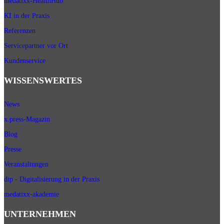
medatixx-HealthHub
KI in der Praxis
Referenzen
Servicepartner vor Ort
Kundenservice
WISSENSWERTES
News
x.press-Magazin
Blog
Presse
Veranstaltungen
dip - Digitalisierung in der Praxis
medatixx-akademie
UNTERNEHMEN