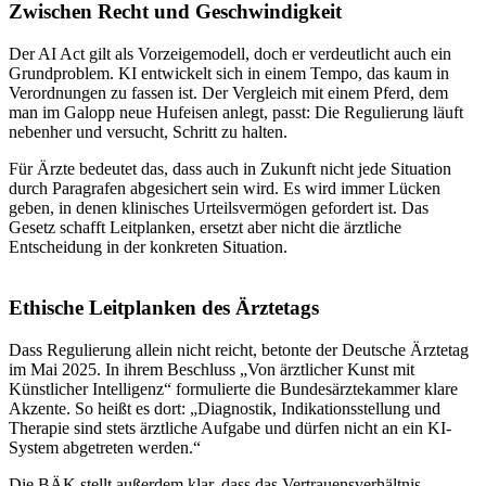
Zwischen Recht und Geschwindigkeit
Der AI Act gilt als Vorzeigemodell, doch er verdeutlicht auch ein
Grundproblem. KI entwickelt sich in einem Tempo, das kaum in
Verordnungen zu fassen ist. Der Vergleich mit einem Pferd, dem
man im Galopp neue Hufeisen anlegt, passt: Die Regulierung läuft
nebenher und versucht, Schritt zu halten.
Für Ärzte bedeutet das, dass auch in Zukunft nicht jede Situation
durch Paragrafen abgesichert sein wird. Es wird immer Lücken
geben, in denen klinisches Urteilsvermögen gefordert ist. Das
Gesetz schafft Leitplanken, ersetzt aber nicht die ärztliche
Entscheidung in der konkreten Situation.
Ethische Leitplanken des Ärztetags
Dass Regulierung allein nicht reicht, betonte der Deutsche Ärztetag
im Mai 2025. In ihrem Beschluss „Von ärztlicher Kunst mit
Künstlicher Intelligenz“ formulierte die Bundesärztekammer klare
Akzente. So heißt es dort: „Diagnostik, Indikationsstellung und
Therapie sind stets ärztliche Aufgabe und dürfen nicht an ein KI-
System abgetreten werden.“
Die BÄK stellt außerdem klar, dass das Vertrauensverhältnis