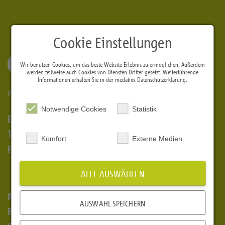
Cookie Einstellungen
Wir benutzen Cookies, um das beste Website-Erlebnis zu ermöglichen. Außerdem
werden teilweise auch Cookies von Diensten Dritter gesetzt. Weiterführende
Informationen erhalten Sie in der medatixx
Datenschutzerklärung
.
Notwendige Cookies
Statistik
E-Health
Telematikinfrastruktur
Komfort
Externe Medien
Politik & Gesetze
ALLE AUSWÄHLEN
Mediathek
AUSWAHL SPEICHERN
Blog