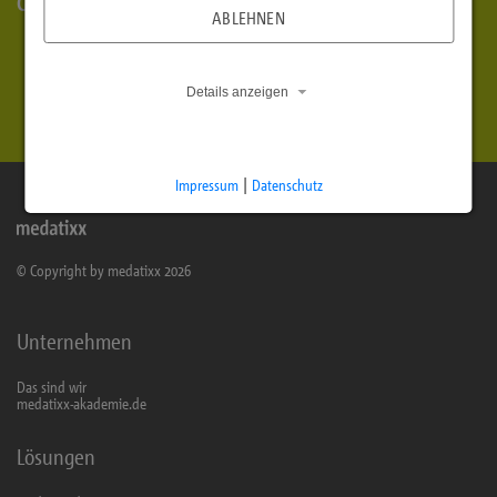
Glossar
ABLEHNEN
Details anzeigen
Impressum
|
Datenschutz
© Copyright by medatixx 2026
Unternehmen
Das sind wir
medatixx-akademie.de
Lösungen