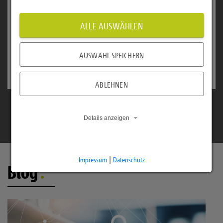
Michael Schober, Leitung Plattform- und
Geschäftsentwicklung medatixx, nennt
ALLE AUSWÄHLEN
Beispiele dafür.
AUSWAHL SPEICHERN
Zum Interview
ABLEHNEN
Details anzeigen
Impressum
|
Datenschutz
Blog