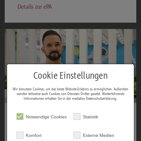
Details zur ePA
Cookie Einstellungen
Wir benutzen Cookies, um das beste Website-Erlebnis zu ermöglichen. Außerdem
werden teilweise auch Cookies von Diensten Dritter gesetzt. Weiterführende
Informationen erhalten Sie in der medatixx
Datenschutzerklärung
.
E-HEALTH
Notwendige Cookies
Statistik
Künstliche Intelligenz in Arztpraxen
Komfort
Externe Medien
Wie kann KI Praxisteams im Alltag entlasten?