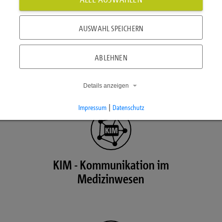
AUSWAHL SPEICHERN
ePA - Elektronische Patientenakte
ABLEHNEN
Details anzeigen
Impressum
|
Datenschutz
KIM - Kommunikation im
Medizinwesen