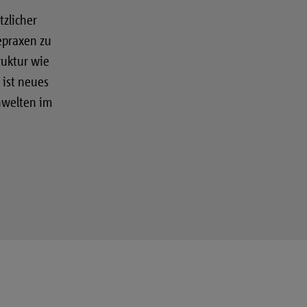
zlicher
epraxen zu
ruktur wie
ist neues
nwelten im