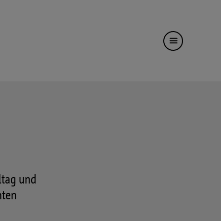
ltag und
nten