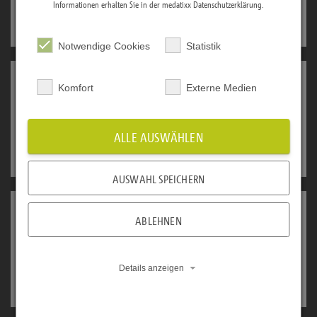
den…
Informationen erhalten Sie in der medatixx
Datenschutzerklärung
.
INTERVIEW
Vor 1 Jahr
Notwendige Cookies
Statistik
E-HEALTH
Komfort
Externe Medien
Stimmen zur ePA
Welche Veränderung hat die ePA in den Modellregionen
schon…
ALLE AUSWÄHLEN
INTERVIEW
Vor 1 Jahr
AUSWAHL SPEICHERN
E-HEALTH
ABLEHNEN
Der ePA-Fahrplan
Die elektronische Patientenakte (ePA) ist eine digitale,
vom…
Details anzeigen
INFOGRAFIK
Vor 1 Jahr