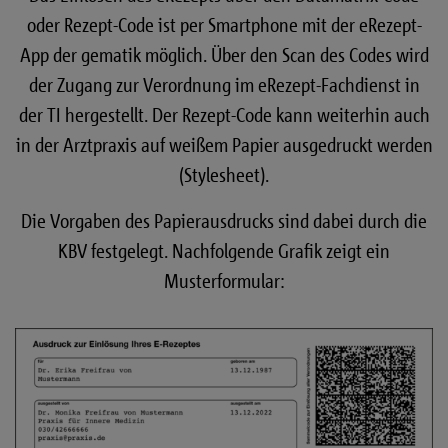
oder Rezept-Code ist per Smartphone mit der eRezept-
CardLink-Verfahren oder über den Scan des
App der gematik möglich. Über den Scan des Codes wird
Datamatrix-Codes auf dem Papierausdruck vom
der Zugang zur Verordnung im eRezept-Fachdienst in
eRezept-Fachdienst in der TI abgerufen werden.
der TI hergestellt. Der Rezept-Code kann weiterhin auch
in der Arztpraxis auf weißem Papier ausgedruckt werden
Der Patient weist das eRezept einer Apotheke zu.
(Stylesheet).
Der Patient kann über seine eRezept-App der
gematik die Verfügbarkeit der Medikation bei
Die Vorgaben des Papierausdrucks sind dabei durch die
Apotheken digital anfragen. Als Voraussetzung
KBV festgelegt. Nachfolgende Grafik zeigt ein
gilt, dass die Apotheke an die TI angeschlossen
Musterformular:
ist. Die verbindliche Bestellung erfolgt durch
Zuweisung des Datamatrix-Codes an die
Apotheke vor Ort oder an eine Versandapotheke.
Mittels des E-Health-CardLink-Verfahrens ist die
Einlösung des eRezepts auch über zugelassene