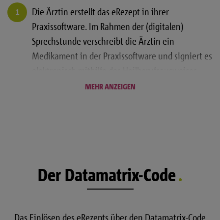
Die Ärztin erstellt das eRezept in ihrer
Praxissoftware. Im Rahmen der (digitalen)
Sprechstunde verschreibt die Ärztin ein
Medikament in der Praxissoftware und signiert es
elektronisch mithilfe des Heilberufsausweises
(eHBA). Gleichzeitig wird ein Datamatrix-Code als
MEHR ANZEIGEN
ein Bestandteil des Zugangs zu den Rezeptdaten
generiert.
Der Patient erhält sein eRezept. Die
Informationen des signierten eRezepts sind in der
Der Datamatrix-Code
Telematikinfrastruktur verschlüsselt und können
von berechtigten Apotheken mittels der
elektronischen Gesundheitskarte, der eRezept-
Das Einlösen des eRezepts über den Datamatrix-Code
App der gematik, einer speziellen App mittels