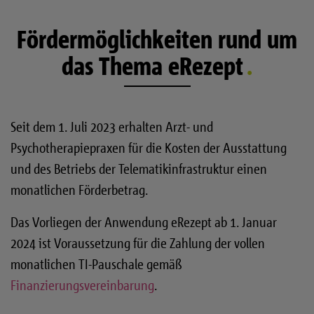
Muster 16
Fördermöglichkeiten rund um
Das papiergebundene Rezeptformular Muster 16 bleibt
das Thema eRezept
gültig und ist von den Praxen weiterhin vorzuhalten.
Das eRezept ist zunächst nur für die Verordnung von
apothekenpflichtigen Arzneimitteln zu Lasten der GKV
Seit dem 1. Juli 2023 erhalten Arzt- und
verpflichtend. Für die Verordnung von Verbandmitteln,
Psychotherapiepraxen für die Kosten der Ausstattung
Hilfsmittel, patientenbezogenen Sprechstundenbedarf
und des Betriebs der Telematikinfrastruktur einen
sowie bei einem Ersatzverfahren ohne
monatlichen Förderbetrag.
Versichertennummer ist weiterhin das Muster 16
Formular zu verwenden.
Das Vorliegen der Anwendung eRezept ab 1. Januar
2024 ist Voraussetzung für die Zahlung der vollen
Um ein eRezept auszustellen, ist eine Verbindung zur
monatlichen TI-Pauschale gemäß
Telematikinfrastruktur notwendig. Ist das nicht möglich,
Finanzierungsvereinbarung
.
etwa bei Haus- oder Heimbesuchen oder bei
technischen Störungen, darf auch für