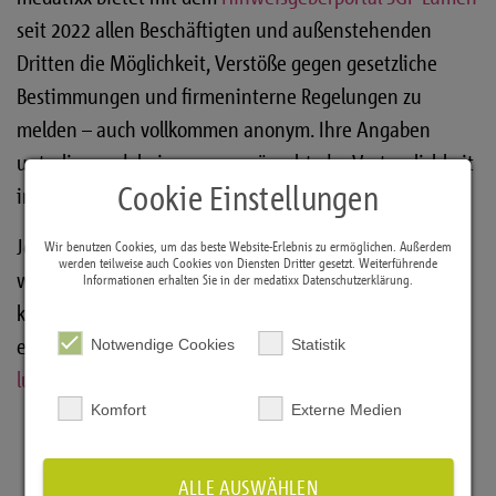
seit 2022 allen Beschäftigten und außenstehenden
Dritten die Möglichkeit, Verstöße gegen gesetzliche
Bestimmungen und firmeninterne Regelungen zu
melden – auch vollkommen anonym. Ihre Angaben
unterliegen dabei, wenn gewünscht, der Vertraulichkeit
Cookie Einstellungen
im Rahmen der gesetzlichen Bestimmungen.
Jede Meldung wird eingehend geprüft, Verdachtsfälle
Wir benutzen Cookies, um das beste Website-Erlebnis zu ermöglichen. Außerdem
werden teilweise auch Cookies von Diensten Dritter gesetzt. Weiterführende
werden untersucht und etwaigen Verstößen wird
Informationen erhalten Sie in der medatixx
Datenschutzerklärung
.
konsequent nachgegangen. Das Hinweisgeberportal
erreichen Sie über folgenden Link:
https://sgp-
Notwendige Cookies
Statistik
lumen.de/app/medatixx
Komfort
Externe Medien
ALLE AUSWÄHLEN