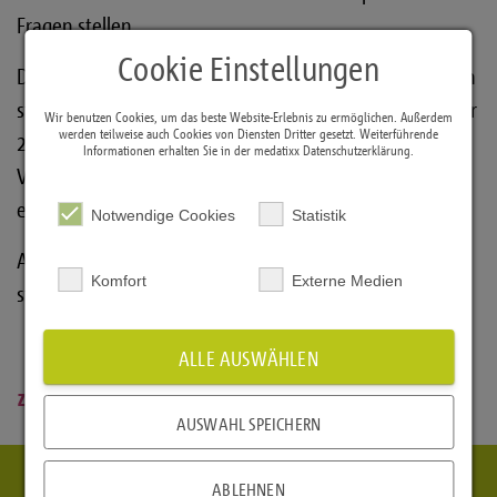
Fragen stellen.
Cookie Einstellungen
Die Termine für die nächsten digitalen Anwendertreffen
sind Mittwoch, 27. November und Freitag, 29. November
Wir benutzen Cookies, um das beste Website-Erlebnis zu ermöglichen. Außerdem
werden teilweise auch Cookies von Diensten Dritter gesetzt. Weiterführende
2024, jeweils von 14.00 Uhr bis 15.00 Uhr. Die
Informationen erhalten Sie in der medatixx
Datenschutzerklärung
.
Veranstaltung ist kostenfrei, eine Anmeldung ist nicht
erforderlich.
Notwendige Cookies
Statistik
Alle Informationen sowie der Link zur Veranstaltung
Komfort
Externe Medien
sind zu finden auf
meet.medatixx.de
.
ALLE AUSWÄHLEN
ZUR BLOG STARTSEITE
AUSWAHL SPEICHERN
ABLEHNEN