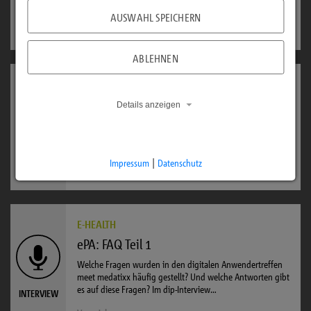
welche Daten in der ePA sichtbar sind? Im…
INTERVIEW
AUSWAHL SPEICHERN
Vor 1 Jahr
ABLEHNEN
E-HEALTH
ePA: FAQ Teil 2
Details anzeigen
Neben Fragen zu den Vorteilen von ePA und elektronischer
Medikationsliste beschäftigt Praxisteams die Frage, wie der
Zugriff auf die ePA in der Praxis…
INTERVIEW
Impressum
|
Datenschutz
Vor 1 Jahr
E-HEALTH
ePA: FAQ Teil 1
Welche Fragen wurden in den digitalen Anwendertreffen
meet medatixx häufig gestellt? Und welche Antworten gibt
es auf diese Fragen? Im dip-Interview…
INTERVIEW