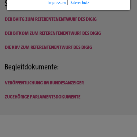
Stellungnahmen:
Impressum
|
Datenschutz
DER BVITG ZUM REFERENTENENTWURF DES DIGIG
DER BITKOM ZUM REFERENTENENTWURF DES DIGIG
DIE KBV ZUM REFERENTENENTWURF DES DIGIG
Begleitdokumente:
VERÖFFENTLICHUNG IM BUNDESANZEIGER
ZUGEHÖRIGE PARLAMENTSDOKUMENTE