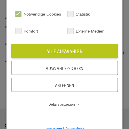
Notwendige Cookies
Statistik
Weichenstellung für die
Telematikinfrastruktur
Zügige Einführung und Nutzung medizinischer
Komfort
Externe Medien
Anwendungen –
VSDM
,
NFDM
,
eArztbrief
und
eMP
Interoperabilitätsverzeichnis zur Verbesserung der
ALLE AUSWÄHLEN
Kommunikation der IT-Systeme im Gesundheitswesen
Förderung telemedizinischer Leistungen (
Online-
AUSWAHL SPEICHERN
Videosprechstunde
, telekonsiliarische
Befundbeurteilung von Röntgenaufnahmen)
ABLEHNEN
Details anzeigen
Stellungnahmen:
Impressum
|
Datenschutz