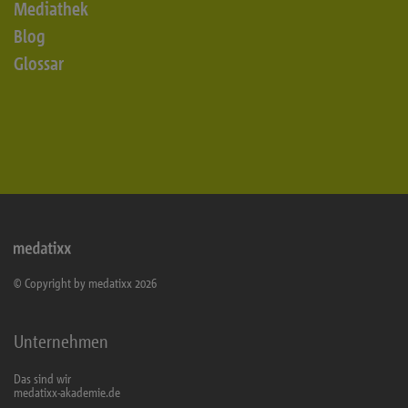
Mediathek
Blog
Glossar
© Copyright by medatixx 2026
Unternehmen
Das sind wir
medatixx-akademie.de